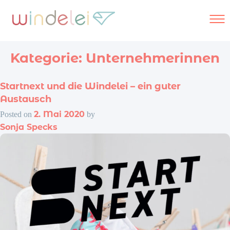
Skip
to
content
Kategorie:
Unternehmerinnen
Startnext und die Windelei – ein guter
Windelservic
Austausch
2. Mai 2020
Posted on
by
Sonja Specks