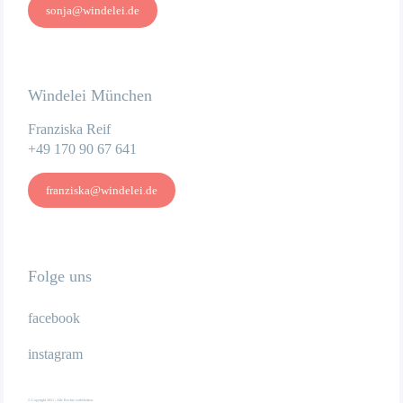
sonja@windelei.de
Windelei München
Franziska Reif
+49 170 90 67 641
franziska@windelei.de
Folge uns
facebook
instagram
© Copyright 2021 | Alle Rechte vorbehalten.