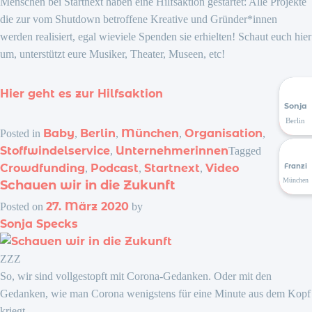
Menschen bei Startnext haben eine Hilfsaktion gestartet: Alle Projekte
die zur vom Shutdown betroffene Kreative und Gründer*innen
werden realisiert, egal wieviele Spenden sie erhielten! Schaut euch hier
um, unterstützt eure Musiker, Theater, Museen, etc!
Hier geht es zur Hilfsaktion
Sonja
Berlin
Baby
Berlin
München
Organisation
Posted in
,
,
,
,
Stoffwindelservice
Unternehmerinnen
,
Tagged
Franzi
Crowdfunding
Podcast
Startnext
Video
,
,
,
München
Schauen wir in die Zukunft
27. März 2020
Posted on
by
Sonja Specks
ZZZ
So, wir sind vollgestopft mit Corona-Gedanken. Oder mit den
Gedanken, wie man Corona wenigstens für eine Minute aus dem Kopf
kriegt.