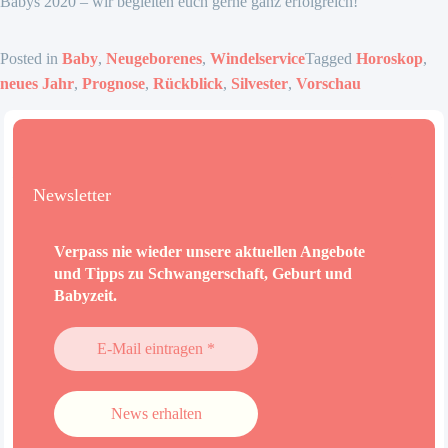
Babys 2020 – wir begleiten euch gerne ganz erfolgreich!
Posted in
Baby
,
Neugeborenes
,
Windelservice
Tagged
Horoskop
,
neues Jahr
,
Prognose
,
Rückblick
,
Silvester
,
Vorschau
Newsletter
Verpass nie wieder unsere aktuellen Angebote
und Tipps zu Schwangerschaft, Geburt und
Babyzeit.
E-
Mail
eintragen
*