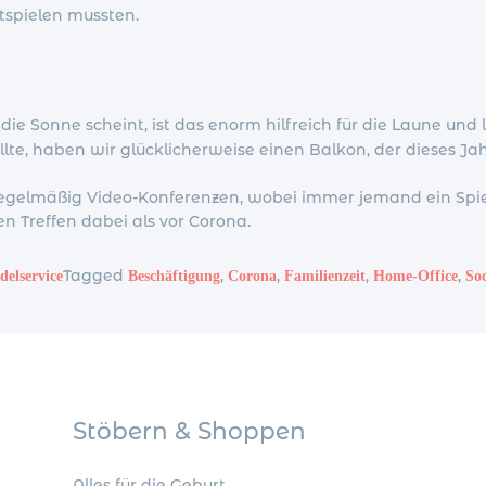
tspielen mussten.
ie Sonne scheint, ist das enorm hilfreich für die Laune un
llte, haben wir glücklicherweise einen Balkon, der dieses
gelmäßig Video-Konferenzen, wobei immer jemand ein Spiel o
n Treffen dabei als vor Corona.
Tagged
,
,
,
,
elservice
Beschäftigung
Corona
Familienzeit
Home-Office
Soc
Stöbern & Shoppen
Alles für die Geburt