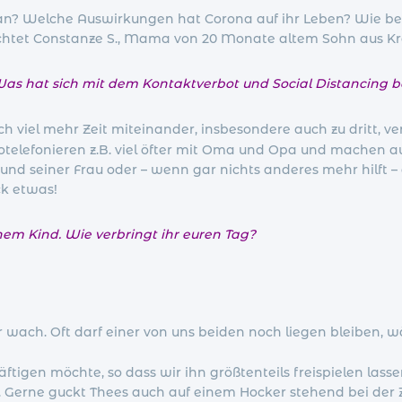
 an? Welche Auswirkungen hat Corona auf ihr Leben? Wie bek
chtet Constanze S., Mama von 20 Monate altem Sohn aus Kr
. Was hat sich mit dem Kontaktverbot und Social Distancing b
ich viel mehr Zeit miteinander, insbesondere auch zu dritt, v
elefonieren z.B. viel öfter mit Oma und Opa und machen au
und seiner Frau oder – wenn gar nichts anderes mehr hilf
ck etwas!
inem Kind. Wie verbringt ihr euren Tag?
r wach. Oft darf einer von uns beiden noch liegen bleiben,
äftigen möchte, so dass wir ihn größtenteils freispielen la
n. Gerne guckt Thees auch auf einem Hocker stehend bei der 