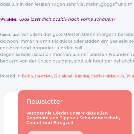
dass wir in den letzten Tagen sehr viel mehr „gugge“ und mi
Was lässt dich positiv nach vorne schauen?
Windelei:
Vor allem das gute Wetter. Wenn morgens bereits d
Constanze:
da noch immer nix mit Picknicks oder Baden am See sein so
entsprechend präpariert werden soll.
Gegen soziale Isolation machen wir mit unseren Freunden re
bequem von der Couch aus geht, sind wir häufiger bei solche
Posted in
,
,
,
,
,
Berlin
Interview
Kleinkind
Kunden
Stoffwindelservice
Wind
Newsletter
Verpass nie wieder unsere aktuellen
Angebote und Tipps zu Schwangerschaft,
Geburt und Babyzeit.
E-