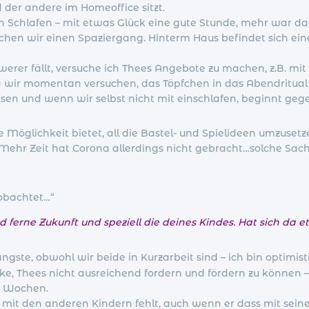
der andere im Homeoffice sitzt.
ann Schlafen – mit etwas Glück eine gute Stunde, mehr war da 
en wir einen Spaziergang. Hinterm Haus befindet sich eine
erer fällt, versuche ich Thees Angebote zu machen, z.B. mi
 wir momentan versuchen, das Töpfchen in das Abendritual 
en und wenn wir selbst nicht mit einschlafen, beginnt gegen 
e Möglichkeit bietet, all die Bastel- und Spielideen umzusetz
Mehr Zeit hat Corona allerdings nicht gebracht…solche Sach
eobachtet…“
ferne Zukunft und speziell die deines Kindes. Hat sich da
ängste, obwohl wir beide in Kurzarbeit sind – ich bin optim
, Thees nicht ausreichend fordern und fördern zu können – 
ei Wochen.
 mit den anderen Kindern fehlt, auch wenn er dass mit seinen 