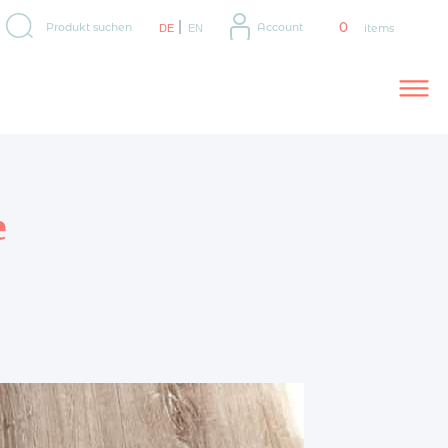
Search
0
Produkt suchen
Account
DE
EN
items
for:
e