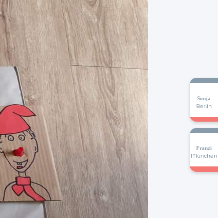
Sonja
Berlin
Franzi
München