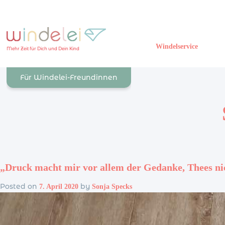
Skip
to
content
Windelservice
Mehr Zeit für Dich und Dein Kind
Für Windelei-Freundinnen
„Druck macht mir vor allem der Gedanke, Thees ni
Posted on
by
7. April 2020
Sonja Specks