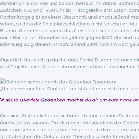
abräumen. Einer von uns beiden betreut ihn dabei, während 
Zwischen 11.30 und 14:00 Uhr ist Mittagszeit – erst Essen, d
Nachmittags gibt es einen Obstsnack und anschließend mach
sehen, so dass die Spielplatzschließung nicht so schwer fällt.
Bis zum Abendessen, wenn das Freispielen schon etwas schw
auch Bücher an. Abendessen gibt es gegen 18:00 Uhr und da
sehr ausgiebig dauern. Anschließend wird noch im Bett geles
Eigentlich hatte ich gedacht, dass Social Distancing auch di
mal Projekte wie „Kleiderschrank aussortieren“ anzugehen. 
„Unsere Homeoffice-Realität – meist fühlt man sich recht b
Wieviele Gedanken machst du dir um eure nahe und 
Windelei:
Erstaunlicherweise habe ich (noch) keine Existenz
Constanze:
durchstarten können. Druck macht mir vor allem der Gedanke
nochmal sehr viel mehr schätzen gelernt in den letzten zw
Ich hab schon das Gefühl, dass Thees die soziale Interaktion