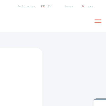
Search
DE
EN
0 items
Produkt suchen
Account
for: