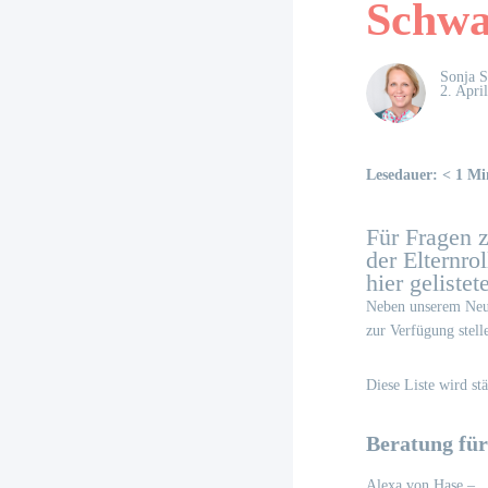
Schwa
Sonja 
2. Apri
Lesedauer:
< 1
Mi
Für Fragen 
der Elternro
hier geliste
Neben unserem Neuk
zur Verfügung stell
Diese Liste wird st
Beratung fü
Alexa von Hase –