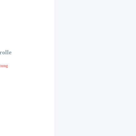
rolle
etung