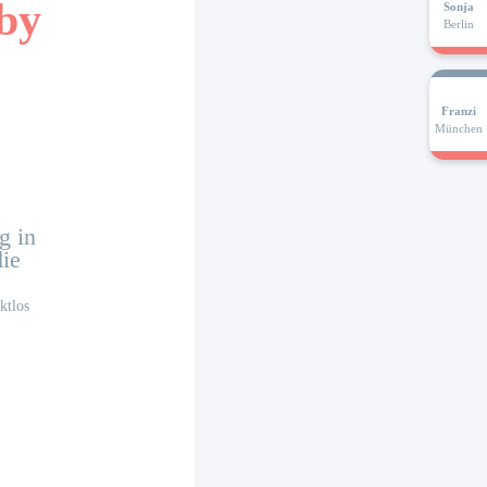
by
Sonja
Berlin
Franzi
München
g in
die
ktlos