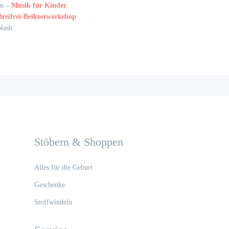
en –
Musik für Kinder
Breifrei-Beikostworkshop
plash
gation
Stöbern & Shoppen
Alles für die Geburt
Geschenke
Stoffwindeln