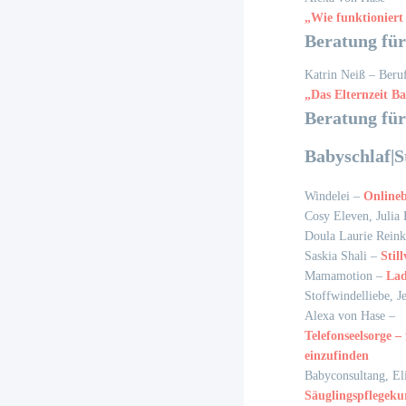
„Wie funktioniert
Beratung für
Katrin Neiß – Beru
„Das Elternzeit B
Beratung für
Babyschlaf|S
Windelei –
Onlineb
Cosy Eleven, Julia 
Doula Laurie Rein
Saskia Shali –
Stil
Mamamotion –
Lad
Stoffwindelliebe, J
Alexa von Hase –
Telefonseelsorge –
einzufinden
Babyconsultang, El
Säuglingspflegeku