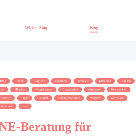
Wickel-Shop
Blog
Baby
Berlin
Blogserie
Gutschein
Interview
Kleinkind
Kunden
eur
München
Neugeborenes
Organisation
schwanger
Seltsame Zeit
elservice
Tipps
Tutorial
Unternehmerinnen
Waschen
Waschsack
delservice
Zeit
E-Beratung für