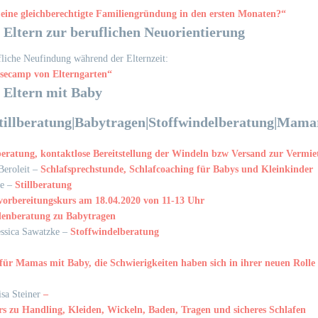
 eine gleichberechtigte Familiengründung in den ersten Monaten?“
 Eltern zur beruflichen Neuorientierung
fliche Neufindung während der Elternzeit:
asecamp von Elterngarten“
 Eltern mit Baby
tillberatung|Babytragen|Stoffwindelberatung|Mama
eratung, kontaktlose Bereitstellung der Windeln bzw Versand zur Vermi
Beroleit –
Schlafsprechstunde, Schlafcoaching für Babys und Kleinkinder
ke –
Stillberatung
lvorbereitungskurs am 18.04.2020 von 11-13 Uhr
enberatung zu Babytragen
essica Sawatzke –
Stoffwindelberatung
 für Mamas mit Baby, die Schwierigkeiten haben sich in ihrer neuen Rolle
isa Steiner
–
rs zu Handling, Kleiden, Wickeln, Baden, Tragen und sicheres Schlafen