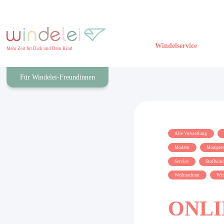
Skip
to
content
Windelservice
Mehr Zeit für Dich und Dein Kind
Für Windelei-Freundinnen
Alte Vorstellung
Modern
Mompren
Service
Stoffwind
Weihnachten
Win
ONLIN