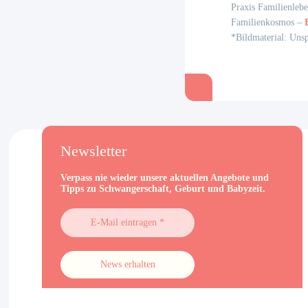
Praxis Familienleb
Familienkosmos –
*Bildmaterial: Uns
Beitragsnavi
Newsletter
Verpass nie wieder unsere aktuellen Angebote und
Tipps zu Schwangerschaft, Geburt und Babyzeit.
E-
Mail
eintragen
*